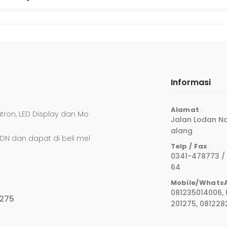
Informasi
Alamat
:
atron, LED Display dan Mo
Jalan Lodan No
Alang
DN dan dapat di beli mel
Telp / Fax
:
0341-478773 /
64
Mobile/Whats
081235014006, 
-275
201275, 08122