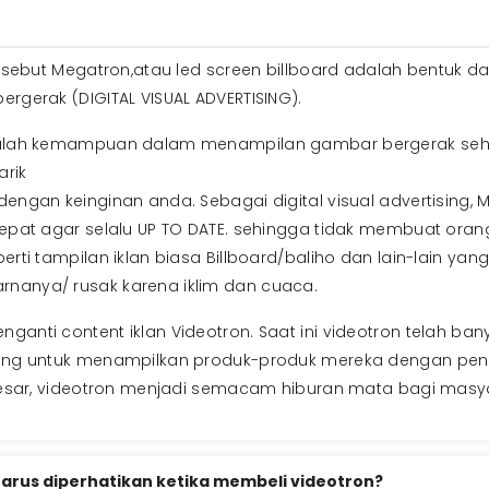
 sebut Megatron,atau led screen billboard adalah bentuk dar
rgerak (DIGITAL VISUAL ADVERTISING).
dalah kemampuan dalam menampilan gambar bergerak sehi
arik
engan keinginan anda. Sebagai digital visual advertising, M
cepat agar selalu UP TO DATE. sehingga tidak membuat oran
rti tampilan iklan biasa Billboard/baliho dan lain-lain yan
nanya/ rusak karena iklim dan cuaca.
anti content iklan Videotron. Saat ini videotron telah ba
ing untuk menampilkan produk-produk mereka dengan penemp
 besar, videotron menjadi semacam hiburan mata bagi masy
 harus diperhatikan ketika membeli videotron?