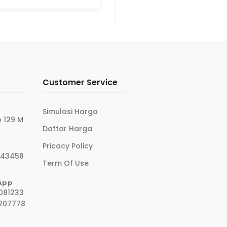
Customer Service
Simulasi Harga
 129 M
Daftar Harga
Pricacy Policy
 43458
Term Of Use
App
:
081233
8207778