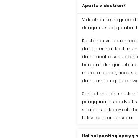
Apa itu videotron?
Videotron sering juga di
dengan visual gambar be
Kelebihan videotron a
dapat terlihat lebih men
dan dapat disesuaikan d
berganti dengan lebih 
merasa bosan, tidak sepe
dan gampang pudar war
Sangat mudah untuk meng
pengguna jasa advertis
strategis di kota-kota
titik videotron tersebut.
Hal hal penting apa yg